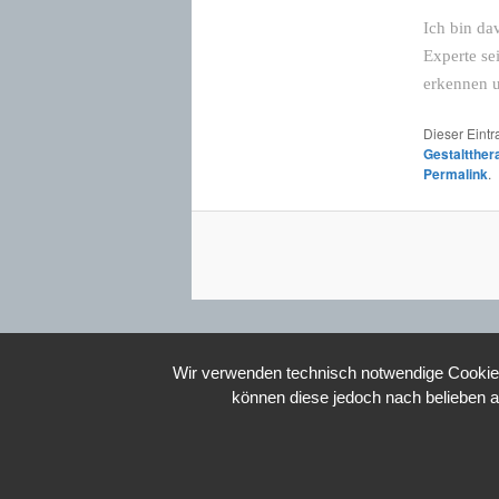
Ich bin da
Experte se
erkennen 
Dieser Eint
Gestaltther
Permalink
.
Wir verwenden technisch notwendige Cookies 
können diese jedoch nach belieben a