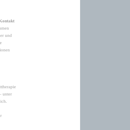
Kontakt
ehmen
ier und
e
tionen
ttherapie
– unter
ich.
r