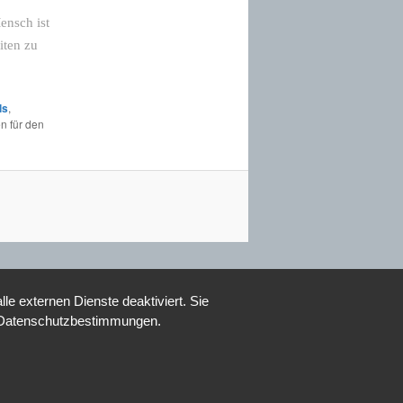
ensch ist
iten zu
ls
,
n für den
e externen Dienste deaktiviert. Sie
re Datenschutzbestimmungen.