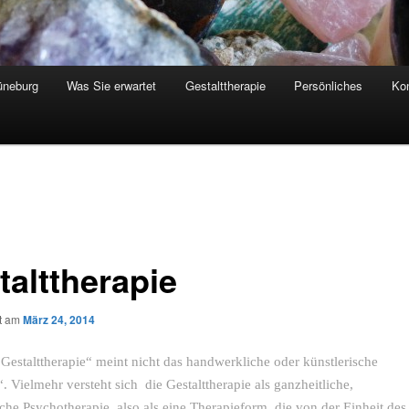
üneburg
Was Sie erwartet
Gestalttherapie
Persönliches
Kon
talttherapie
ht am
März 24, 2014
Gestalttherapie“ meint nicht das handwerkliche oder künstlerische
. Vielmehr versteht sich die Gestalttherapie als ganzheitliche,
che Psychotherapie, also als eine Therapieform, die von der Einheit des