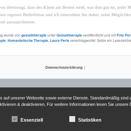
von überzeugt, dass der Klient am Besten weiß, was ihm gut tut, jeder M
iner eigenen Bedürfnisse und ich unterstütze ihn dabei, seine Möglichke
und auszuprobieren.
rag wurde von
gestalttherapie
unter
Gestalttherapie
veröffentlicht und mit
Fritz Per
apie
,
Humanistische Therapie
,
Laura Perls
verschlagwortet. Setze ein Lesezeiche
Datenschutzerklärung
auf unserer Webseite sowie externe Dienste. Standardmäßig sind all
ktivieren & deaktivieren. Für weitere Informationen lesen Sie unse
Essenziell
Statistiken