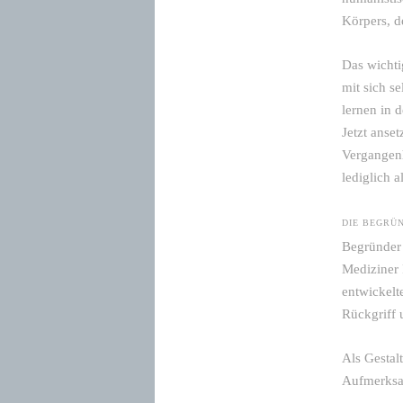
Körpers, d
Das wichtig
mit sich s
lernen in 
Jetzt anse
Vergangenh
lediglich 
DIE BEGRÜ
Begründer 
Mediziner 
entwickelt
Rückgriff 
Als Gestal
Aufmerksam