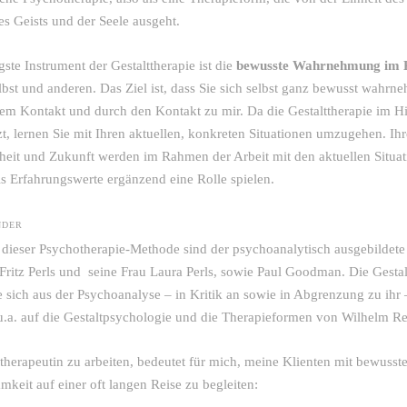
es Geists und der Seele ausgeht.
ste Instrument der Gestalttherapie ist die
bewusste Wahrnehmung im 
elbst und anderen. Das Ziel ist, dass Sie sich selbst ganz bewusst wahrn
dem Kontakt und durch den Kontakt zu mir. Da die Gestalttherapie im H
tzt, lernen Sie mit Ihren aktuellen, konkreten Situationen umzugehen. Ihr
eit und Zukunft werden im Rahmen der Arbeit mit den aktuellen Situa
als Erfahrungswerte ergänzend eine Rolle spielen.
NDER
dieser Psychotherapie-Methode sind der psychoanalytisch ausgebildete
Fritz Perls und seine Frau Laura Perls, sowie Paul Goodman. Die Gestal
e sich aus der
Psychoanalyse
– in Kritik an sowie in Abgrenzung zu ihr 
u.a. auf die Gestaltpsychologie und die Therapieformen von Wilhelm Re
ttherapeutin zu arbeiten, bedeutet für mich, meine Klienten mit bewusste
keit auf einer oft langen Reise zu begleiten: